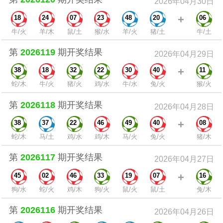
2026年04月30日
+
18
24
07
23
48
20
06
牛/火
羊/木
鼠/土
猴/水
羊/火
猪/土
牛/土
第
2026119
期开奖结果
2026年04月29日
+
38
18
32
22
30
40
11
蛇/木
牛/火
猪/火
鸡/水
牛/水
兔/火
猴/火
第
2026118
期开奖结果
2026年04月28日
+
38
37
22
46
49
40
08
蛇/木
马/土
鸡/水
鸡/木
马/火
兔/火
猪/木
第
2026117
期开奖结果
2026年04月27日
+
45
02
46
33
19
07
16
狗/水
蛇/火
鸡/木
狗/火
鼠/火
鼠/土
兔/木
第
2026116
期开奖结果
2026年04月26日