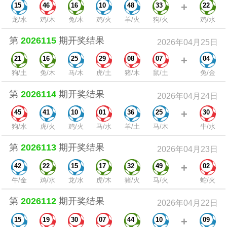
+
15
46
16
10
48
33
22
龙/水
鸡/木
兔/木
鸡/火
羊/火
狗/火
鸡/水
第
2026115
期开奖结果
2026年04月25日
+
21
16
25
29
08
07
04
狗/土
兔/木
马/木
虎/土
猪/木
鼠/土
兔/金
第
2026114
期开奖结果
2026年04月24日
+
45
41
10
01
36
25
30
狗/水
虎/火
鸡/火
马/水
羊/土
马/木
牛/水
第
2026113
期开奖结果
2026年04月23日
+
42
22
15
17
32
49
02
牛/金
鸡/水
龙/水
虎/木
猪/火
马/火
蛇/火
第
2026112
期开奖结果
2026年04月22日
+
15
19
30
07
44
10
09