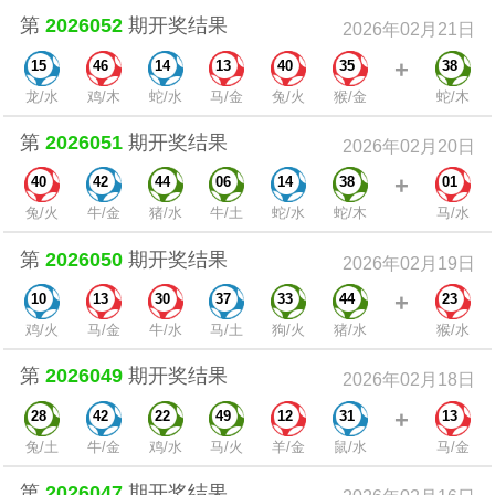
第
2026052
期开奖结果
2026年02月21日
+
15
46
14
13
40
35
38
龙/水
鸡/木
蛇/水
马/金
兔/火
猴/金
蛇/木
第
2026051
期开奖结果
2026年02月20日
+
40
42
44
06
14
38
01
兔/火
牛/金
猪/水
牛/土
蛇/水
蛇/木
马/水
第
2026050
期开奖结果
2026年02月19日
+
10
13
30
37
33
44
23
鸡/火
马/金
牛/水
马/土
狗/火
猪/水
猴/水
第
2026049
期开奖结果
2026年02月18日
+
28
42
22
49
12
31
13
兔/土
牛/金
鸡/水
马/火
羊/金
鼠/水
马/金
第
2026047
期开奖结果