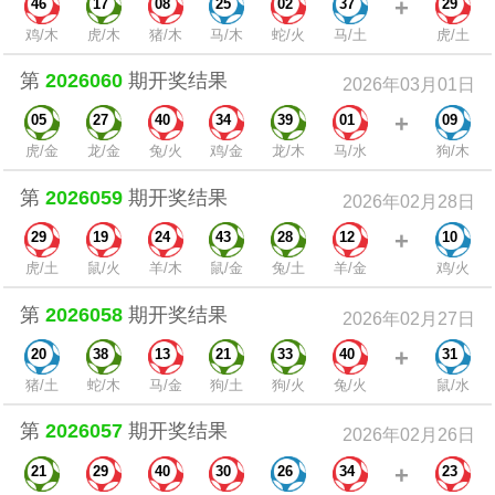
+
46
17
08
25
02
37
29
鸡/木
虎/木
猪/木
马/木
蛇/火
马/土
虎/土
第
2026060
期开奖结果
2026年03月01日
+
05
27
40
34
39
01
09
虎/金
龙/金
兔/火
鸡/金
龙/木
马/水
狗/木
第
2026059
期开奖结果
2026年02月28日
+
29
19
24
43
28
12
10
虎/土
鼠/火
羊/木
鼠/金
兔/土
羊/金
鸡/火
第
2026058
期开奖结果
2026年02月27日
+
20
38
13
21
33
40
31
猪/土
蛇/木
马/金
狗/土
狗/火
兔/火
鼠/水
第
2026057
期开奖结果
2026年02月26日
+
21
29
40
30
26
34
23