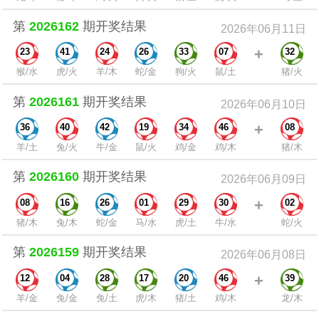
第
2026162
期开奖结果
2026年06月11日
+
23
41
24
26
33
07
32
猴/水
虎/火
羊/木
蛇/金
狗/火
鼠/土
猪/火
第
2026161
期开奖结果
2026年06月10日
+
36
40
42
19
34
46
08
羊/土
兔/火
牛/金
鼠/火
鸡/金
鸡/木
猪/木
第
2026160
期开奖结果
2026年06月09日
+
08
16
26
01
29
30
02
猪/木
兔/木
蛇/金
马/水
虎/土
牛/水
蛇/火
第
2026159
期开奖结果
2026年06月08日
+
12
04
28
17
20
46
39
羊/金
兔/金
兔/土
虎/木
猪/土
鸡/木
龙/木