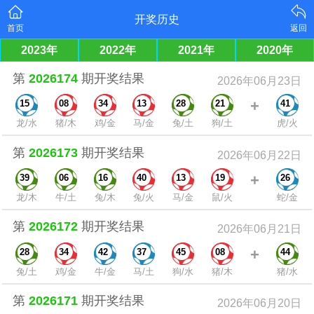
开奖历史
首页
返回
2023年
2022年
2021年
2020年
第
2026174
期开奖结果
2026年06月23日
+
15
08
34
13
28
21
41
龙/水
猪/木
鸡/金
马/金
兔/土
狗/土
虎/火
第
2026173
期开奖结果
2026年06月22日
+
39
06
16
40
13
19
26
龙/木
牛/土
兔/木
兔/火
马/金
鼠/火
蛇/金
第
2026172
期开奖结果
2026年06月21日
+
28
34
42
37
45
08
44
兔/土
鸡/金
牛/金
马/土
狗/水
猪/木
猪/水
第
2026171
期开奖结果
2026年06月20日