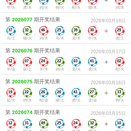
+
牛/火
虎/木
鸡/火
狗/火
蛇/火
猪/木
鸡/木
第
2026077
期开奖结果
2026年03月18日
+
37
32
46
25
39
30
29
马/土
猪/火
鸡/木
马/木
龙/木
牛/水
虎/土
第
2026076
期开奖结果
2026年03月17日
+
12
07
24
22
03
41
02
羊/金
鼠/土
羊/木
鸡/水
龙/火
虎/火
蛇/火
第
2026075
期开奖结果
2026年03月16日
+
19
22
26
20
41
27
33
鼠/火
鸡/水
蛇/金
猪/土
虎/火
龙/金
狗/火
第
2026074
期开奖结果
2026年03月15日
+
12
31
49
25
24
32
10