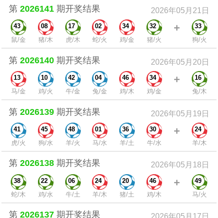
第
2026141
期开奖结果
2026年05月21日
+
43
08
17
02
34
32
33
鼠/金
猪/木
虎/木
蛇/火
鸡/金
猪/火
狗/火
第
2026140
期开奖结果
2026年05月20日
+
13
10
42
04
46
34
16
马/金
鸡/火
牛/金
兔/金
鸡/木
鸡/金
兔/木
第
2026139
期开奖结果
2026年05月19日
+
41
45
48
01
36
30
24
虎/火
狗/水
羊/火
马/水
羊/土
牛/水
羊/木
第
2026138
期开奖结果
2026年05月18日
+
38
22
06
24
20
46
49
蛇/木
鸡/水
牛/土
羊/木
猪/土
鸡/木
马/火
第
2026137
期开奖结果
2026年05月17日