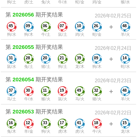
狗/土
虎/土
兔/火
牛/水
蛇/金
鸡/金
猴/水
第
2026056
期开奖结果
2026年02月25日
+
45
09
06
07
10
26
48
狗/水
狗/木
牛/土
鼠/土
鸡/火
蛇/金
羊/火
第
2026055
期开奖结果
2026年02月24日
+
31
28
20
21
39
09
14
鼠/水
兔/土
猪/土
狗/土
龙/木
狗/木
蛇/水
第
2026054
期开奖结果
2026年02月23日
+
37
30
11
19
49
32
48
马/土
牛/水
猴/火
鼠/火
马/火
猪/火
羊/火
第
2026053
期开奖结果
2026年02月22日
+
16
12
33
17
41
18
15
兔/木
羊/金
狗/火
虎/木
虎/火
牛/火
龙/水