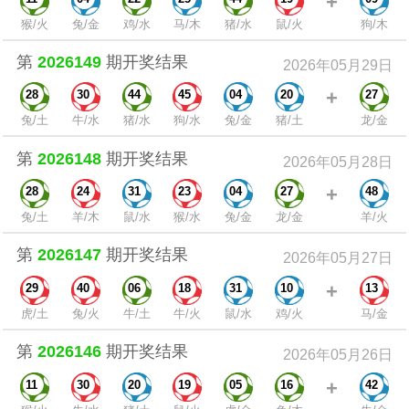
+
猴/火
兔/金
鸡/水
马/木
猪/水
鼠/火
狗/木
第
2026149
期开奖结果
2026年05月29日
+
28
30
44
45
04
20
27
兔/土
牛/水
猪/水
狗/水
兔/金
猪/土
龙/金
第
2026148
期开奖结果
2026年05月28日
+
28
24
31
23
04
27
48
兔/土
羊/木
鼠/水
猴/水
兔/金
龙/金
羊/火
第
2026147
期开奖结果
2026年05月27日
+
29
40
06
18
31
10
13
虎/土
兔/火
牛/土
牛/火
鼠/水
鸡/火
马/金
第
2026146
期开奖结果
2026年05月26日
+
11
30
20
19
05
16
42