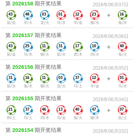
第
2026158
期开奖结果
2026年06月07日
+
43
48
03
01
12
23
16
鼠/金
羊/火
龙/火
马/水
羊/金
猴/水
兔/木
第
2026157
期开奖结果
2026年06月06日
+
43
25
11
31
17
10
40
鼠/金
马/木
猴/火
鼠/水
虎/木
鸡/火
兔/火
第
2026156
期开奖结果
2026年06月05日
+
31
16
11
03
37
12
01
鼠/水
兔/木
猴/火
龙/火
马/土
羊/金
马/水
第
2026155
期开奖结果
2026年06月04日
+
21
37
46
13
40
47
07
狗/土
马/土
鸡/木
马/金
兔/火
猴/木
鼠/土
第
2026154
期开奖结果
2026年06月03日