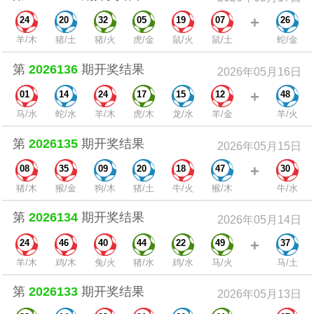
+
24
20
32
05
19
07
26
羊/木
猪/土
猪/火
虎/金
鼠/火
鼠/土
蛇/金
第
2026136
期开奖结果
2026年05月16日
+
01
14
24
17
15
12
48
马/水
蛇/水
羊/木
虎/木
龙/水
羊/金
羊/火
第
2026135
期开奖结果
2026年05月15日
+
08
35
09
20
18
47
30
猪/木
猴/金
狗/木
猪/土
牛/火
猴/木
牛/水
第
2026134
期开奖结果
2026年05月14日
+
24
46
40
44
22
49
37
羊/木
鸡/木
兔/火
猪/水
鸡/水
马/火
马/土
第
2026133
期开奖结果
2026年05月13日