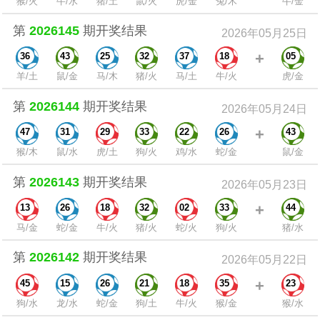
猴/火
牛/水
猪/土
鼠/火
虎/金
兔/木
牛/金
第
2026145
期开奖结果
2026年05月25日
+
36
43
25
32
37
18
05
羊/土
鼠/金
马/木
猪/火
马/土
牛/火
虎/金
第
2026144
期开奖结果
2026年05月24日
+
47
31
29
33
22
26
43
猴/木
鼠/水
虎/土
狗/火
鸡/水
蛇/金
鼠/金
第
2026143
期开奖结果
2026年05月23日
+
13
26
18
32
02
33
44
马/金
蛇/金
牛/火
猪/火
蛇/火
狗/火
猪/水
第
2026142
期开奖结果
2026年05月22日
+
45
15
26
21
18
35
23
狗/水
龙/水
蛇/金
狗/土
牛/火
猴/金
猴/水