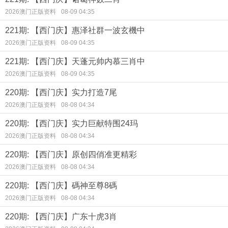
2026澳门正版资料
08-09 04:35
221期: 【西门庆】惠泽社群一波玄機中
2026澳门正版资料
08-09 04:35
221期: 【西门庆】天蓬元帅内慕三肖中
2026澳门正版资料
08-09 04:35
220期: 【西门庆】实力打造7尾
2026澳门正版资料
08-08 04:34
220期: 【西门庆】实力巨献特围24玛
2026澳门正版资料
08-08 04:34
220期: 【西门庆】原创四俏准更精彩
2026澳门正版资料
08-08 04:34
220期: 【西门庆】碼神至尊8碼
2026澳门正版资料
08-08 04:34
220期: 【西门庆】广东十虎3肖