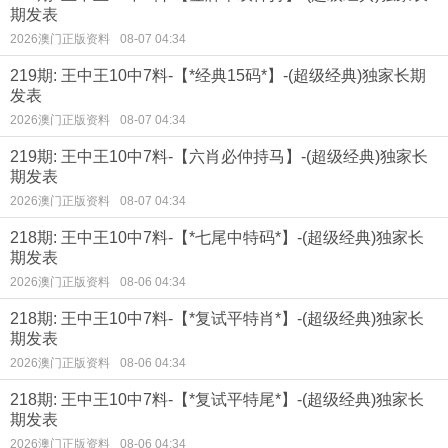
期发表
2026澳门正版资料
08-07 04:34
219期: 王中王10中7料-【*经典15码*】-(超级经典)独家长期
发表
2026澳门正版资料
08-07 04:34
219期: 王中王10中7料-【六肖必仲持马】-(超级经典)独家长
期发表
2026澳门正版资料
08-07 04:34
218期: 王中王10中7料-【*七尾中特码*】-(超级经典)独家长
期发表
2026澳门正版资料
08-06 04:34
218期: 王中王10中7料-【*复试平特肖*】-(超级经典)独家长
期发表
2026澳门正版资料
08-06 04:34
218期: 王中王10中7料-【*复试平特尾*】-(超级经典)独家长
期发表
2026澳门正版资料
08-06 04:34