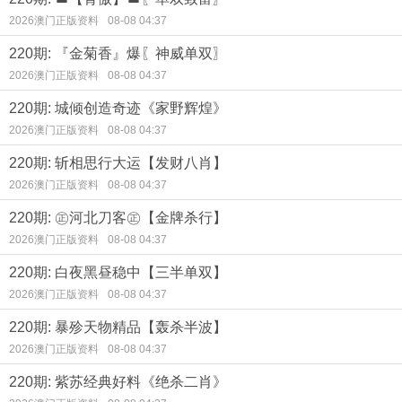
2026澳门正版资料
08-08 04:37
220期: 『金菊香』爆〖神威单双〗
2026澳门正版资料
08-08 04:37
220期: 城倾创造奇迹《家野辉煌》
2026澳门正版资料
08-08 04:37
220期: 斩相思行大运【发财八肖】
2026澳门正版资料
08-08 04:37
220期: ㊣河北刀客㊣【金牌杀行】
2026澳门正版资料
08-08 04:37
220期: 白夜黑昼稳中【三半单双】
2026澳门正版资料
08-08 04:37
220期: 暴殄天物精品【轰杀半波】
2026澳门正版资料
08-08 04:37
220期: 紫苏经典好料《绝杀二肖》