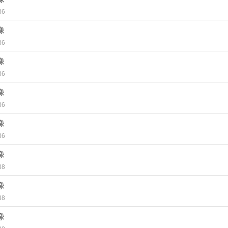
36
像
36
像
36
像
36
像
36
像
38
像
38
像