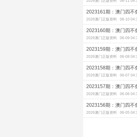
2026澳门正版资料
06-11 04:
2023161期：澳门四不
2026澳门正版资料
06-10 04:
2023160期：澳门四不
2026澳门正版资料
06-09 04:
2023159期：澳门四不
2026澳门正版资料
06-08 04:
2023158期：澳门四不
2026澳门正版资料
06-07 04:
2023157期：澳门四不
2026澳门正版资料
06-06 04:
2023156期：澳门四不
2026澳门正版资料
06-05 04: