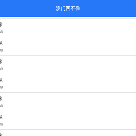
澳门四不像
像
38
像
38
像
39
像
39
像
38
像
36
像