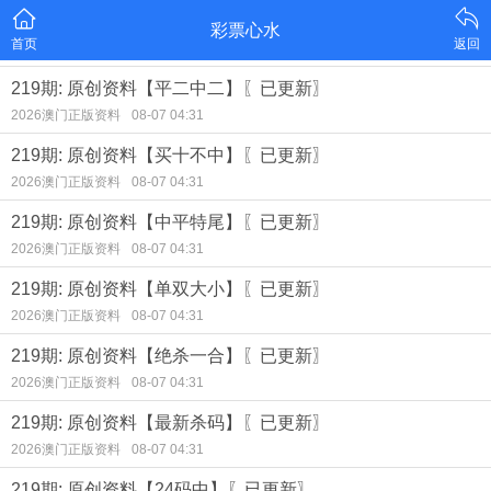
彩票心水
首页
返回
219期: 原创资料【平二中二】〖已更新〗
2026澳门正版资料
08-07 04:31
219期: 原创资料【买十不中】〖已更新〗
2026澳门正版资料
08-07 04:31
219期: 原创资料【中平特尾】〖已更新〗
2026澳门正版资料
08-07 04:31
219期: 原创资料【单双大小】〖已更新〗
2026澳门正版资料
08-07 04:31
219期: 原创资料【绝杀一合】〖已更新〗
2026澳门正版资料
08-07 04:31
219期: 原创资料【最新杀码】〖已更新〗
2026澳门正版资料
08-07 04:31
219期: 原创资料【24码中】〖已更新〗