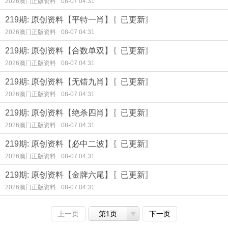
2026澳门正版资料
08-07 04:31
219期: 原创资料【平特一肖】〖已更新〗
2026澳门正版资料
08-07 04:31
219期: 原创资料【合数单双】〖已更新〗
2026澳门正版资料
08-07 04:31
219期: 原创资料【无错九肖】〖已更新〗
2026澳门正版资料
08-07 04:31
219期: 原创资料【绝杀四肖】〖已更新〗
2026澳门正版资料
08-07 04:31
219期: 原创资料【必中二波】〖已更新〗
2026澳门正版资料
08-07 04:31
219期: 原创资料【金牌六尾】〖已更新〗
2026澳门正版资料
08-07 04:31
上一页
第1页
下一页