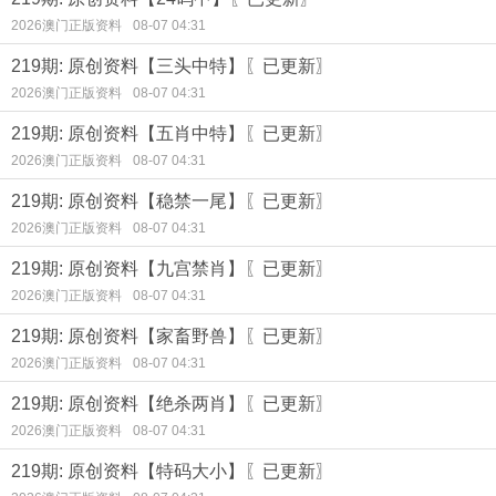
2026澳门正版资料
08-07 04:31
219期: 原创资料【三头中特】〖已更新〗
2026澳门正版资料
08-07 04:31
219期: 原创资料【五肖中特】〖已更新〗
2026澳门正版资料
08-07 04:31
219期: 原创资料【稳禁一尾】〖已更新〗
2026澳门正版资料
08-07 04:31
219期: 原创资料【九宫禁肖】〖已更新〗
2026澳门正版资料
08-07 04:31
219期: 原创资料【家畜野兽】〖已更新〗
2026澳门正版资料
08-07 04:31
219期: 原创资料【绝杀两肖】〖已更新〗
2026澳门正版资料
08-07 04:31
219期: 原创资料【特码大小】〖已更新〗