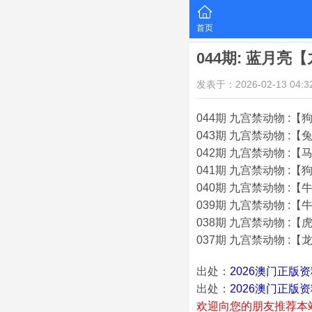
首页
044期: 蓝月
发表于：2026-02-13 04:32
044期 九宫禁动物 :【狗
043期 九宫禁动物 :【兔】
042期 九宫禁动物 :【马】
041期 九宫禁动物 :【狗】
040期 九宫禁动物 :【牛】
039期 九宫禁动物 :【牛】
038期 九宫禁动物 :【虎】
037期 九宫禁动物 :【龙】
出处：
2026澳门正版
出处：
2026澳门正版
欢迎向您的朋友推荐本