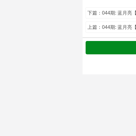
下篇：044期: 蓝月
上篇：044期: 蓝月