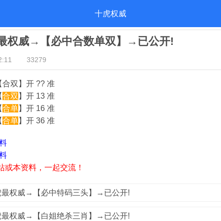
十虎权威
十虎最权威→【必中合数单双】→已公开!
:11
33279
【合双】开 ?? 准
【
合双
】开 13 准
【
合单
】开 16 准
【
合单
】开 36 准
资料
资料
站或本资料，一起交流！
十虎最权威→【必中特码三头】→已公开!
十虎最权威→【白姐绝杀三肖】→已公开!